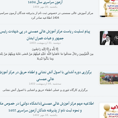
آزمون سراسری سال 1404
یکشنبه ,20 مهر 1404
مرکز آموزش عالی ممسنی در خصوص ثبت نام از پذیرفته شدگان آزمون سراس
1404 اطلاعیه صادر کرد
پیام تسلیت ریاست مرکز آموزش عالی ممسنی در پی شهادت رئیس
جمهور و هیات همران ایشان
دوشنبه ,31 اردیبهشت 1403
إِنَّا لِلَّهِ وَ إِنَّا إِلَیْهِ رَاجِعُونَ
مِنَ الْمُؤْمِنِينَ رِجَالٌ صَدَقُوا مَا عَاهَدُوا اللَّهَ عَلَيْهِ فَمِنْهُمْ مَنْ قَضَى نَحْبَهُ وَمِنْهُمْ مَنْ يَنْتَ
وَمَا بَدَّلُوا تَبْدِيلا
برگزاری دوره آشنایی با اصول آتش نشانی و اطفاء حریق در مرکز آموز
عالی ممسنی
ﺳﻪشنبه ,04 اردیبهشت 1403
برگزاری کارگاه تئوری و عملی اطفاء حریق و اشنایی با اصول آتش نشانی
اطلاعیه مهم مرکز آموزش عالی ممسنی(دانشگاه دولتی) در خصوص مک
و نحوه ثبت نام از پذیرفته شدگان آزمون سراسری 1402
یکشنبه ,16 مهر 1402