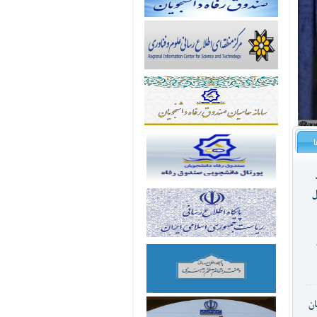
ا
ل
ان