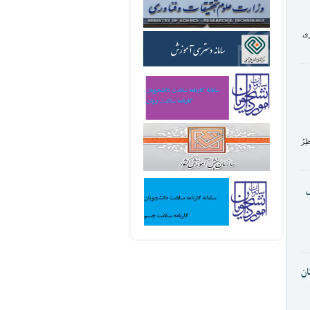
ری
ظِرُ
ش
ان