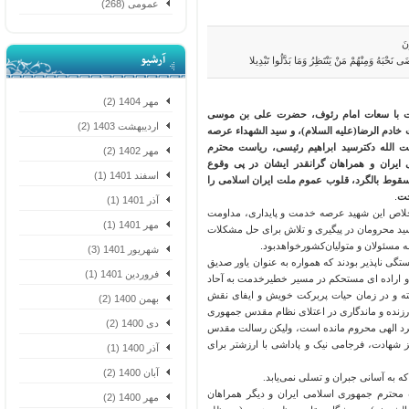
عمومی (268)
آرشیو
بَهُ وَمِنْهُمْ مَنْ يَنْتَظِرُ وَمَا بَدَّلُوا تَبْدِيلا
مهر 1404 (2)
ت با سعات امام رئوف، حضرت علی بن موسی
اردیبهشت 1403 (2)
ادم الرضا(علیه السلام)، و سید الشهداء عرصه
لله دکترسید ابراهیم رئیسی، ریاست محترم
مهر 1402 (2)
ران و همراهان گرانقدر ایشان در پی وقوع
اسفند 1401 (1)
ط بالگرد، قلوب عموم ملت ایران اسلامی را
.
آذر 1401 (1)
ص این شهید عرصه خدمت و پایداری، مداومت‌
مهر 1401 (1)
 محرومان در پیگیری و تلاش برای حل مشکلات
مسئولان و متولیان
کشورخواهدبود
.
شهریور 1401 (3)
ی ناپذیر بودند که همواره به عنوان یاور صدیق
فروردین 1401 (1)
 اراده ای مستحکم در مسیر خطیرخدمت به آحاد
 و در زمان حیات پربرکت خویش و ایفای نقش
بهمن 1400 (2)
نده و ماندگاری در اعتلای نظام مقدس جمهوری
دی 1400 (2)
رد الهی محروم مانده است، ولیکن رسالت مقدس
هادت، فرجامی نیک و پاداشی با ارزشتر برای
آذر 1400 (1)
آبان 1400 (2)
ه آسانی جبران و تسلی نمی‌یابد.‌
حترم جمهوری اسلامی ایران و دیگر همراهان
مهر 1400 (2)