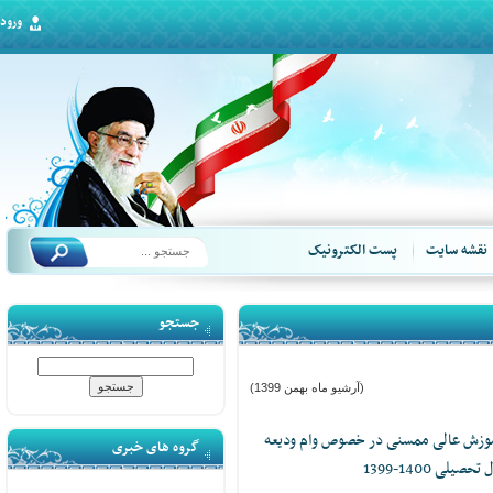
ورود
قشه سایت
پست الکترونیک
جستجو
(آرشیو ماه بهمن 1399)
موزش عالی ممسنی در خصوص وام ودیعه
گروه های خبری
1400-1399