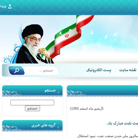
ورود
قشه سایت
پست الکترونیک
جستجو
(آرشیو ماه اسفند 1393)
گروه های خبری
لروز ملي شدن صنعت نفت، نمود استقلال