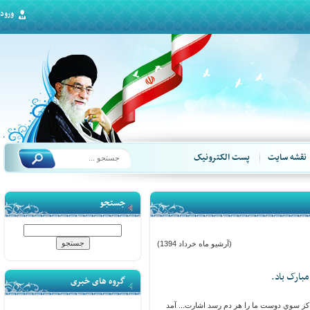
ورود
قشه سایت
پست الکترونیک
جستجو
(آرشیو ماه خرداد 1394)
رک باد.
گروه های خبری
 سوي دوست ما را هر دم رسد اشارت... آمد