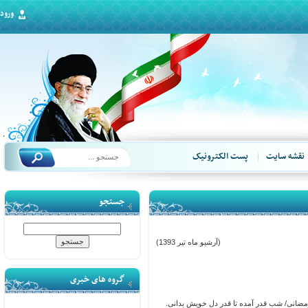
ورود
قشه سایت
پست الکترونیک
جستجو
(آرشیو ماه تیر 1393)
گروه های خبری
ضانی/ شب قدر آمده تا قدر دل خویش بدانی.