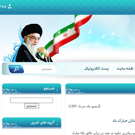
ورود
قشه سایت
پست الکترونیک
جستجو
(آرشیو ماه مرداد 1397)
ن مبارک باد
گروه های خبری
یباترین جلوه ی تعبد در برابر خالق یکتا مبارك