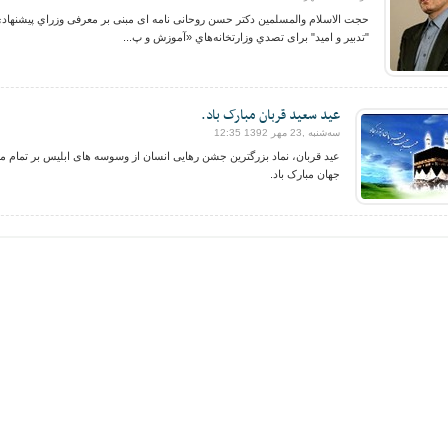
حجت الاسلام والمسلمين دکتر حسن روحانی نامه ای مبنی بر معرفی وزراي پيشنهاد
"تدبير و اميد" برای تصدي وزارتخانه‌هاي «آموزش و پ...
عید سعید قربان مبارک باد.
ﺳﻪشنبه ,23 مهر 1392 12:35
عید قربان، نماد بزرگترین جشن رهایى انسان از وسوسه هاى ابلیس بر تمام م
جهان مبارک باد.