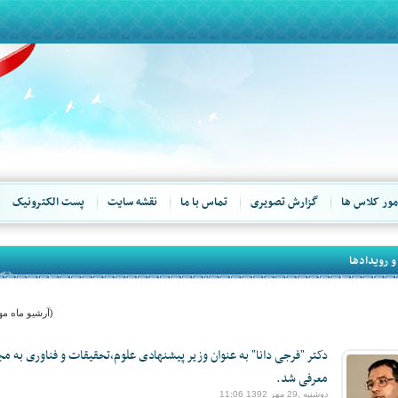
مور کلاس ها
گزارش تصویری
تماس با ما
نقشه سایت
پست الکترونیک
و رویدادها
(آرشیو ماه مهر 92
دکتر "فرجی دانا" به عنوان وزیر پیشنهادی علوم،تحقیقات و فناوری به م
معرفی شد.
دوشنبه ,29 مهر 1392 11:06