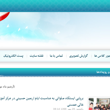
مور کلاس ها
گزارش تصویری
تماس با ما
نقشه سایت
پست الکترونیک
و رویدادها
(آرشیو ماه مهر 98
برپایی ایستگاه صلواتی به مناسبت ایام اربعین حسینی در مرکز آمو
عالی ممسنی
یکشنبه ,28 مهر 1398 08:14