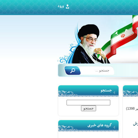
ورود
جستجو
13)
زش
گروه های خبری