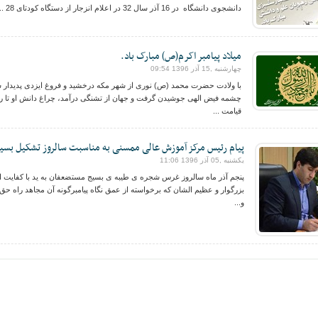
دانشجوی دانشگاه در 16 آذر سال 32 در اعلام انزجار از دستگاه کودتای 28 ...
میلاد پیامبر اکرم(ص) مبارک باد.
چهارشنبه ,15 آذر 1396 09:54
با ولادت حضرت محمد (ص) نوری از شهر مکه درخشید و فروغ ایزدی پدیدار 
چشمه فیض الهی جوشیدن گرفت و جهان از تشنگی درآمد، چراغ دانش او تا ر
قیامت ...
پیام رئیس مرکز آموزش عالی ممسنی به مناسبت سالروز تشکیل بسی
یکشنبه ,05 آذر 1396 11:06
پنجم آذر ماه سالروز غرس شجره ی طیبه ی بسیج مستضعفان به ید با کفایت ا
بزرگوار و عظیم الشان که برخواسته از عمق نگاه پیامبرگونه آن مجاهد راه حق 
و...